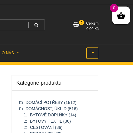
0
0
Celkem
0,00
Kč
O NÁS
Kategorie produktu
DOMÁCÍ POTŘEBY
(1512)
DOMÁCNOST, ÚKLID
(516)
BYTOVÉ DOPLŇKY
(14)
BYTOVÝ TEXTIL
(30)
CESTOVÁNÍ
(36)