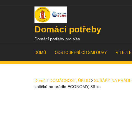
Skip
to
content
Domácí potřeby
Domácí potřeby pro Vás
DOMŮ
ODSTOUPENÍ OD SMLOUVY
VÍTEJTE
Domů
DOMÁCNOST, ÚKLID
SUŠÁKY NA PRÁD
kolíčků na prádlo ECONOMY, 36 ks