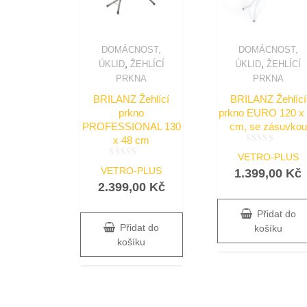
DOMÁCNOST,
DOMÁCNOST,
,
,
ÚKLID
ŽEHLÍCÍ
ÚKLID
ŽEHLÍCÍ
PRKNA
PRKNA
BRILANZ Žehlící
BRILANZ Žehlící
prkno
prkno EURO 120 x
PROFESSIONAL 130
cm, se zásuvkou
x 48 cm
Hodnocení
VETRO-PLUS
0
Hodnocení
z
VETRO-PLUS
1.399,00
Kč
0
5
z
2.399,00
Kč
5
Přidat do
Přidat do
košíku
košíku