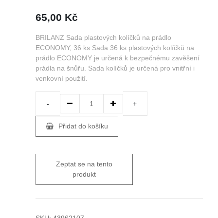
65,00
Kč
BRILANZ Sada plastových kolíčků na prádlo
ECONOMY, 36 ks Sada 36 ks plastových kolíčků na
prádlo ECONOMY je určená k bezpečnému zavěšení
prádla na šnůřu. Sada kolíčků je určená pro vnitřní i
venkovní použití.
BRILANZ
Sada
Přidat do košíku
plastových
kolíčků
na
prádlo
ECONOMY,
36
ks
quantity
SKU:
43962107