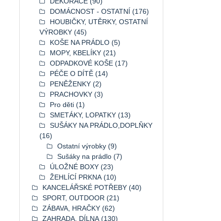
DEKORACE
(90)
DOMÁCNOST - OSTATNÍ
(176)
HOUBIČKY, UTĚRKY, OSTATNÍ
VÝROBKY
(45)
KOŠE NA PRÁDLO
(5)
MOPY, KBELÍKY
(21)
ODPADKOVÉ KOŠE
(17)
PÉČE O DÍTĚ
(14)
PENĚŽENKY
(2)
PRACHOVKY
(3)
Pro děti
(1)
SMETÁKY, LOPATKY
(13)
SUŠÁKY NA PRÁDLO,DOPLŇKY
(16)
Ostatní výrobky
(9)
Sušáky na prádlo
(7)
ÚLOŽNÉ BOXY
(23)
ŽEHLÍCÍ PRKNA
(10)
KANCELÁŘSKÉ POTŘEBY
(40)
SPORT, OUTDOOR
(21)
ZÁBAVA, HRAČKY
(62)
ZAHRADA, DÍLNA
(130)