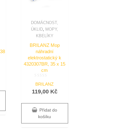
DOMÁCNOST,
,
ÚKLID
MOPY,
KBELÍKY
BRILANZ Mop
 38
náhradní
elektrostatický k
4320307BR, 35 x 15
cm
Hodnocení
BRILANZ
0
z
119,00
Kč
5
Přidat do
košíku