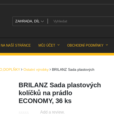
 NA NAŠÍ STRÁNCE
MŮJ ÚČET
OBCHODNÍ PODMÍNKY
LO,DOPLŇKY
Ostatní výrobky
BRILANZ Sada plastových
BRILANZ Sada plastových
kolíčků na prádlo
ECONOMY, 36 ks
Add a review.