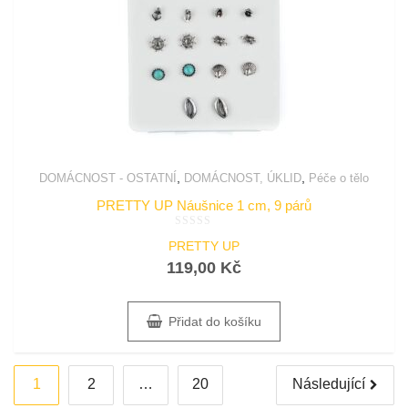
,
,
DOMÁCNOST - OSTATNÍ
DOMÁCNOST, ÚKLID
Péče o tělo
PRETTY UP Náušnice 1 cm, 9 párů
Hodnocení
PRETTY UP
0
z
119,00
Kč
5
Přidat do košíku
Stránkování
1
2
…
20
Následující