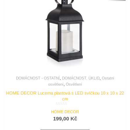
,
,
DOMÁCNOST - OSTATNÍ
DOMÁCNOST, ÚKLID
Ostatní
,
osvětlení
Osvětlení
HOME DECOR Lucerna plastová s LED svíčkou 10 x 10 x 22
cm
Hodnocení
HOME DECOR
0
z
199,00
Kč
5