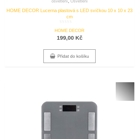
,
osvětlení
Osvětlení
HOME DECOR Lucerna plastová s LED svíčkou 10 x 10 x 23
cm
Hodnocení
HOME DECOR
0
z
199,00
Kč
5
Přidat do košíku