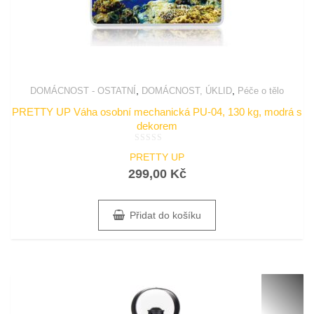
,
,
DOMÁCNOST - OSTATNÍ
DOMÁCNOST, ÚKLID
Péče o tělo
PRETTY UP Váha osobní mechanická PU-04, 130 kg, modrá s
dekorem
Hodnocení
PRETTY UP
0
z
299,00
Kč
5
Přidat do košíku