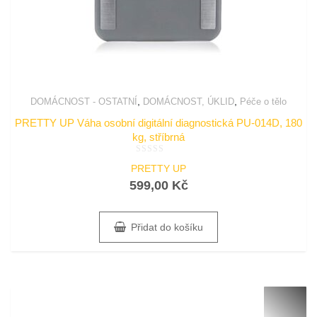
,
,
DOMÁCNOST - OSTATNÍ
DOMÁCNOST, ÚKLID
Péče o tělo
PRETTY UP Váha osobní digitální diagnostická PU-014D, 180
kg, stříbrná
Hodnocení
PRETTY UP
0
z
599,00
Kč
5
Přidat do košíku