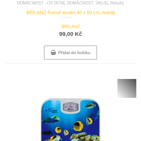
,
,
DOMÁCNOST - OSTATNÍ
DOMÁCNOST, ÚKLID
Rohože
BRILANZ Rohož textilní 40 x 60 cm, hnědá
Hodnocení
BRILANZ
0
z
99,00
Kč
5
Přidat do košíku