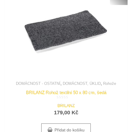
,
,
DOMÁCNOST - OSTATNÍ
DOMÁCNOST, ÚKLID
Rohože
BRILANZ Rohož textilní 50 x 80 cm, šedá
Hodnocení
BRILANZ
0
z
179,00
Kč
5
Přidat do košíku