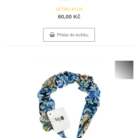
Hodnocení
VETRO-PLUS
0
z
60,00
Kč
5
Přidat do košíku