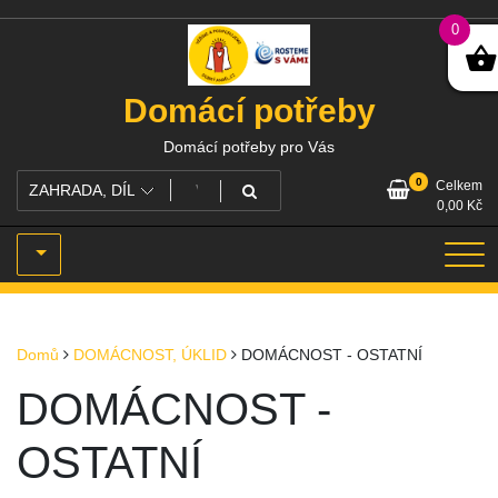
Skip
0
to
content
Domácí potřeby
Domácí potřeby pro Vás
0
Celkem
0,00
Kč
Domů
DOMÁCNOST, ÚKLID
DOMÁCNOST - OSTATNÍ
DOMÁCNOST -
OSTATNÍ