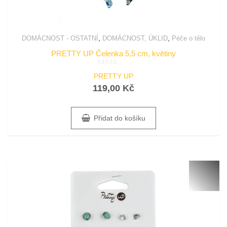
,
,
DOMÁCNOST - OSTATNÍ
DOMÁCNOST, ÚKLID
Péče o tělo
PRETTY UP Čelenka 5,5 cm, květiny
Hodnocení
PRETTY UP
0
z
119,00
Kč
5
Přidat do košíku