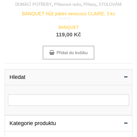
,
,
,
DOMÁCÍ POTŘEBY
Příborové nože
Příbory
STOLOVÁNÍ
BANQUET Nůž jídelní nerezový CLAIRE, 3 ks
Hodnocení
BANQUET
0
z
119,00
Kč
5
Přidat do košíku
Hledat
Vyhledat for:
Kategorie produktu