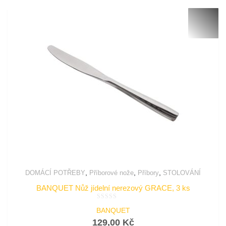
,
,
,
DOMÁCÍ POTŘEBY
Příborové nože
Příbory
STOLOVÁNÍ
BANQUET Nůž jídelní nerezový GRACE, 3 ks
Hodnocení
BANQUET
0
z
129,00
Kč
5