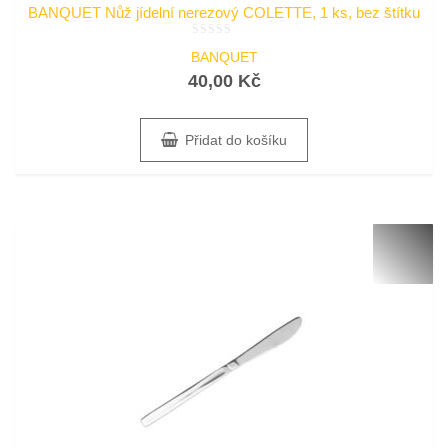
BANQUET Nůž jídelní nerezový COLETTE, 1 ks, bez štítku
Hodnocení
BANQUET
0
z
40,00
Kč
5
Přidat do košíku