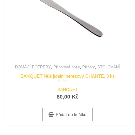
,
,
,
DOMÁCÍ POTŘEBY
Příborové nože
Příbory
STOLOVÁNÍ
BANQUET Nůž jídelní nerezový CHANTE, 3 ks
Hodnocení
BANQUET
0
z
80,00
Kč
5
Přidat do košíku