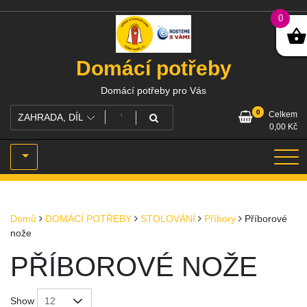
Skip
0
to
content
Domácí potřeby
Domácí potřeby pro Vás
0
Celkem
0,00
Kč
Domů
DOMÁCÍ POTŘEBY
STOLOVÁNÍ
Příbory
Příborové
nože
PŘÍBOROVÉ NOŽE
Show