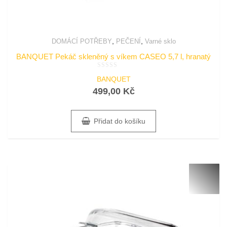
,
,
DOMÁCÍ POTŘEBY
PEČENÍ
Varné sklo
BANQUET Pekáč skleněný s víkem CASEO 5,7 l, hranatý
Hodnocení
BANQUET
0
z
499,00
Kč
5
Přidat do košíku