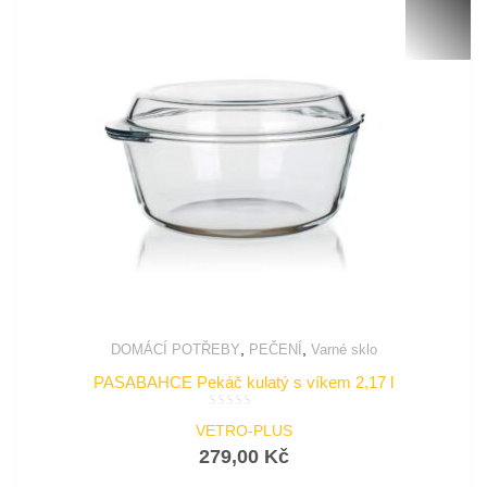
,
,
DOMÁCÍ POTŘEBY
PEČENÍ
Varné sklo
PASABAHCE Pekáč kulatý s víkem 2,17 l
Hodnocení
VETRO-PLUS
0
z
279,00
Kč
5