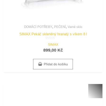
,
,
DOMÁCÍ POTŘEBY
PEČENÍ
Varné sklo
SIMAX Pekáč skleněný hranatý s víkem 8 l
Hodnocení
SIMAX
0
z
899,00
Kč
5
Přidat do košíku