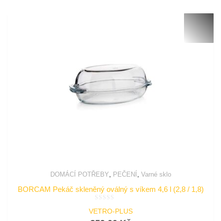
,
,
DOMÁCÍ POTŘEBY
PEČENÍ
Varné sklo
BORCAM Pekáč skleněný oválný s víkem 4,6 l (2,8 / 1,8)
Hodnocení
VETRO-PLUS
0
z