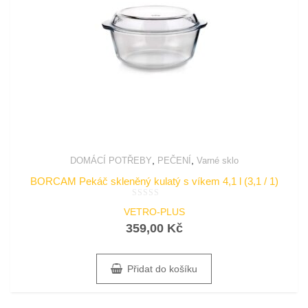
,
,
DOMÁCÍ POTŘEBY
PEČENÍ
Varné sklo
BORCAM Pekáč skleněný kulatý s víkem 4,1 l (3,1 / 1)
Hodnocení
VETRO-PLUS
0
z
359,00
Kč
5
Přidat do košíku