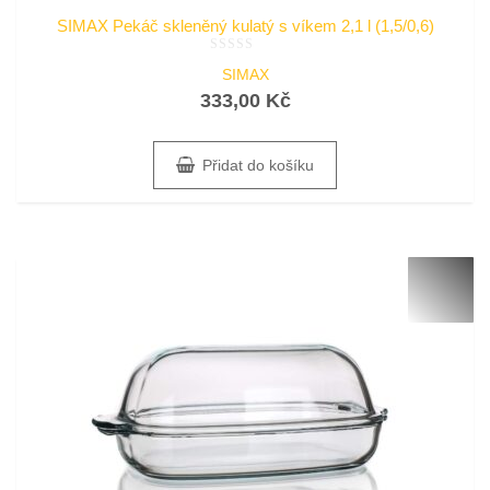
SIMAX Pekáč skleněný kulatý s víkem 2,1 l (1,5/0,6)
Hodnocení
SIMAX
0
z
333,00
Kč
5
Přidat do košíku