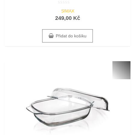
Hodnocení
SIMAX
0
z
249,00
Kč
5
Přidat do košíku