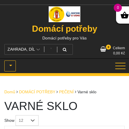
Skip
0
to
content
Domácí potřeby
Domácí potřeby pro Vás
0
Celkem
0,00
Kč
Domů
DOMÁCÍ POTŘEBY
PEČENÍ
Varné sklo
VARNÉ SKLO
Show