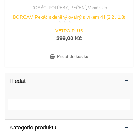
,
,
DOMÁCÍ POTŘEBY
PEČENÍ
Varné sklo
BORCAM Pekáč skleněný oválný s víkem 4 l (2,2 / 1,8)
Hodnocení
VETRO-PLUS
0
z
299,00
Kč
5
Přidat do košíku
Hledat
Vyhledat for:
Kategorie produktu