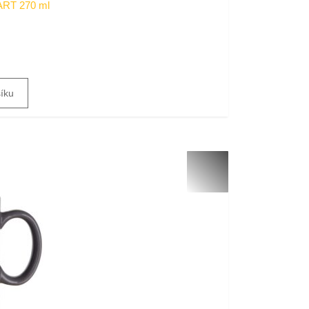
RT 270 ml
šíku