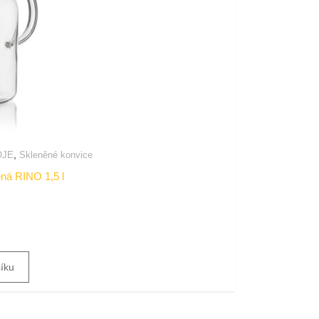
,
OJE
Skleněné konvice
á RINO 1,5 l
šíku