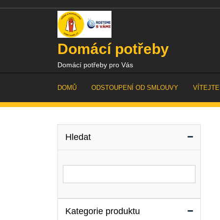
Skip
to
content
Domácí potřeby
Domácí potřeby pro Vás
DOMŮ
ODSTOUPENÍ OD SMLOUVY
VÍTEJTE
Hledat
Vyhledat for:
Kategorie produktu