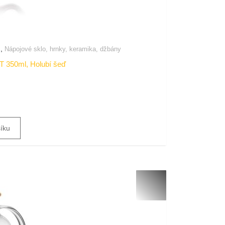
,
E
Nápojové sklo, hrnky, keramika, džbány
350ml, Holubí šeď
šíku