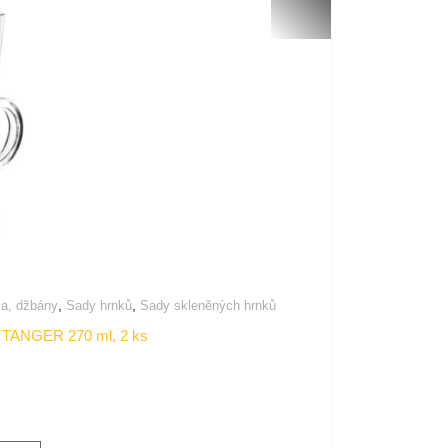
,
,
ka, džbány
Sady hrnků
Sady skleněných hrnků
TANGER 270 ml, 2 ks