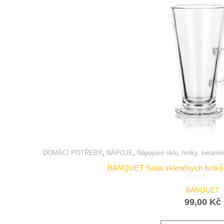
,
,
DOMÁCÍ POTŘEBY
NÁPOJE
Nápojové sklo, hrnky, kerami
BANQUET Sada skleněných hrnků 
Hodnocení
BANQUET
0
z
99,00
Kč
5