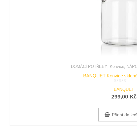
,
,
DOMÁCÍ POTŘEBY
Konvice
NÁP
BANQUET Konvice skleněn
Hodnocení
BANQUET
0
z
299,00
Kč
5
Přidat do ko