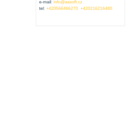
e-mail:
info@aasoft.cz
tel:
+420566466270
+420216216480