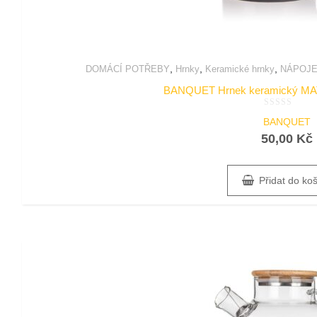
,
,
,
DOMÁCÍ POTŘEBY
Hrnky
Keramické hrnky
NÁPOJ
BANQUET Hrnek keramický MAT 
Hodnocení
BANQUET
0
z
50,00
Kč
5
Přidat do ko