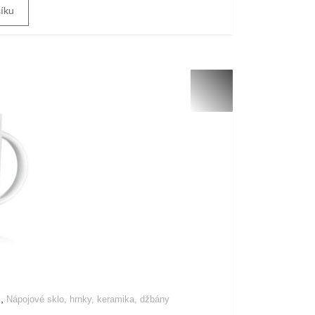
šíku
,
E
Nápojové sklo, hrnky, keramika, džbány