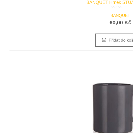
BANQUET Hrnek STUA
Hodnocení
BANQUET
0
z
60,00
Kč
5
Přidat do ko