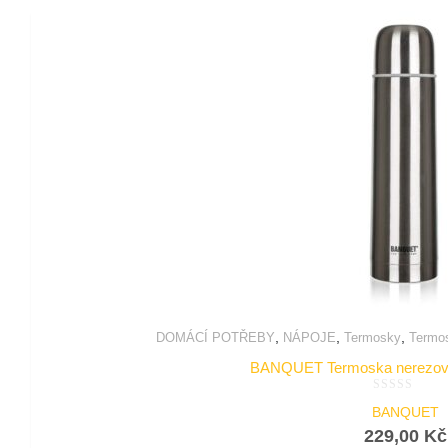
,
,
,
DOMÁCÍ POTŘEBY
NÁPOJE
Termosky
Termos
BANQUET Termoska nerezov
Hodnocení
BANQUET
0
z
229,00
Kč
5