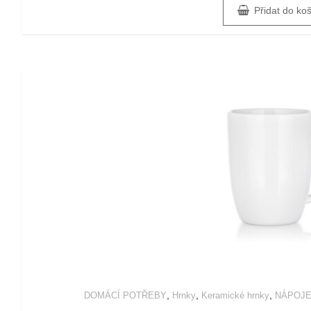
Přidat do ko
,
,
,
DOMÁCÍ POTŘEBY
Hrnky
Keramické hrnky
NÁPOJ